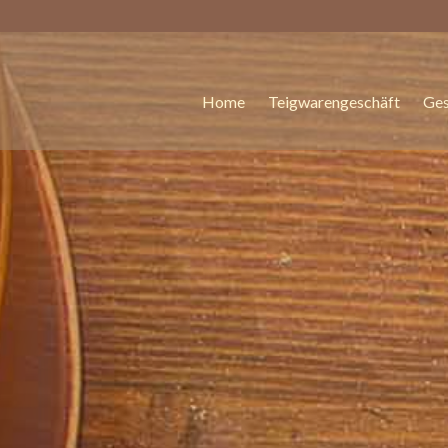
Home
Teigwarengeschäft
Ges