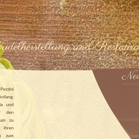
udelherstellung und Restaura
Ne
 Pezzini
Anfang.
ia und
er den
ikum zu
 ihren
en zum