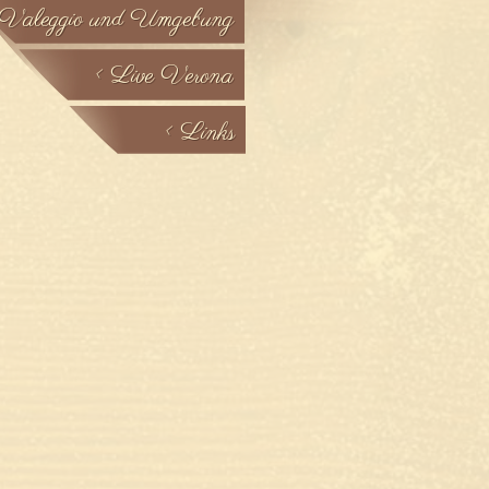
 Valeggio und Umgebung
< Live Verona
< Links