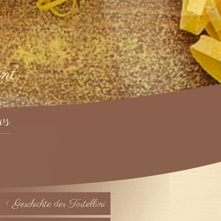
nt
ws
< Geschichte der Tortellini