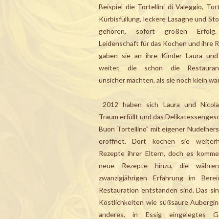
Beispiel die Tortellini di Valeggio, Tort
Kürbisfüllung, leckere Lasagne und Sto
gehören, sofort großen Erfol
Leidenschaft für das Kochen und ihre 
gaben sie an ihre Kinder Laura und
weiter, die schon die Restauran
unsicher machten, als sie noch klein wa
2012 haben sich Laura und Nicola
Traum erfüllt und das Delikatessengesch
Buon Tortellino" mit eigener Nudelhers
eröffnet. Dort kochen sie weiterh
Rezepte ihrer Eltern, doch es komm
neue Rezepte hinzu, die währe
zwanzigjährigen Erfahrung im Bere
Restauration entstanden sind. Das si
Köstlichkeiten wie süßsaure Aubergi
anderes, in Essig eingelegtes G