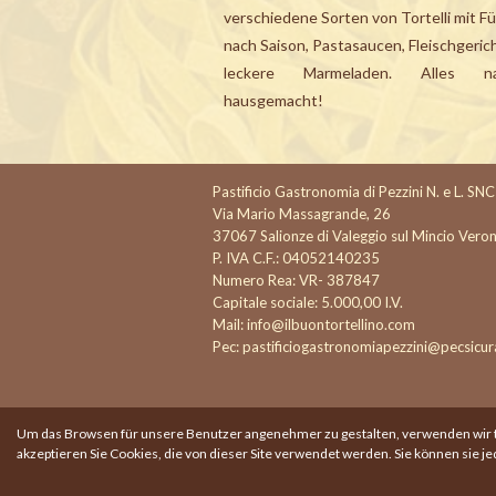
verschiedene Sorten von Tortelli mit Fü
nach Saison, Pastasaucen, Fleischgeric
leckere Marmeladen. Alles nat
hausgemacht!
Pastificio Gastronomia di Pezzini N. e L. SNC
Via Mario Massagrande, 26
37067 Salionze di Valeggio sul Mincio Vero
P. IVA C.F.: 04052140235
Numero Rea: VR- 387847
Capitale sociale: 5.000,00 I.V.
Mail:
info@ilbuontortellino.com
Pec:
pastificiogastronomiapezzini@pecsicura
Um das Browsen für unsere Benutzer angenehmer zu gestalten, verwenden wir tech
akzeptieren Sie Cookies, die von dieser Site verwendet werden. Sie können sie je