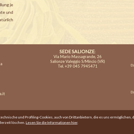
llung je
hte und
ürlich
SEDE SALIONZE
:
Via Mario Massagrande, 26
Salionze Valeggio S/Mincio (VR)
na
Da
Tel. +39 045 7945471
Da
.it
nische und Profiling-Cookies, auch von Drittanbietern, die es uns ermöglichen, di
derzeit löschen.
Lesen Sie die Informationen hier
.