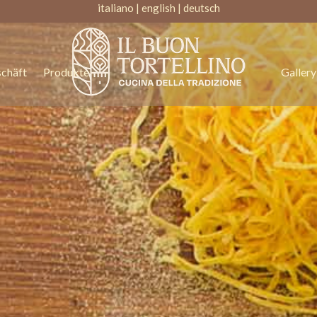
italiano |
english |
deutsch
chäft
Produkte
Gallery