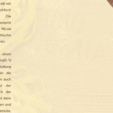
<
elli mit
ckfisch
g. Die
Rezepte
 Nicola
tküche
ren.
 einen
äft "Il
tellung
in die
en auch
nd der
ich der
nd dann
nen und
emüse,